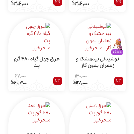
10%
10%
306,000
306,000
محک
نوشیدنی بیدمشک و
عرق چهل گیاه 480 گرم
زعفران بدون گاز
پت
67,000
130,000
10%
10%
60,300
117,000