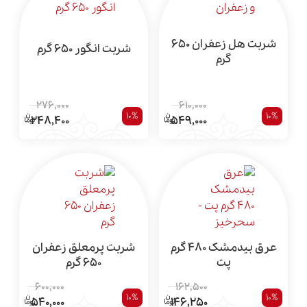
شربت هل زعفران 650
شربت انگور 650 گرم
گرم
276,000
610,000
10%
10%
248,400
549,000
عرق بیدمشک 480 گرم
شربت پرمعلق زعفران
پت
650 گرم
600,000
162,500
10%
10%
540,000
146,250