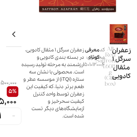
زعفران
All
کد
معرفی
زعفران سرگل ۱ مثقال کادویی،
Red
کوتاه
محصول:
در بسته بندی کادویی و
سرگل 1
Saffron,
5010120004
ارزشمند به مرحله تولید رسیده
مثقال
4.608
است. محصولی با نشان سه
g
کادویی
(Gift
ستاره (iTQi) از موسسه عطر و
,500,000
box)
طعم برتر دنیا، که کیفیت این
5%
زعفران توسط واحد کنترل
,000
کیفیت سحرخیز و
آزمایشگاه‌های دیگر تست
-
شده است.