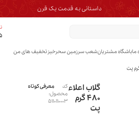
داستانی به قدمت یک قرن
تم
۵
 ما
باشگاه مشتریان
شعب سرزمین سحرخیز
تخفیف های من
گلاب اعلاء
کد
معرفی کوتاه
محصول:
480 گرم
5110110003
پت