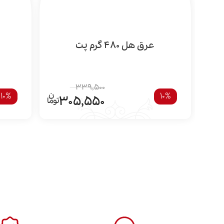
عرق هل 480 گرم پت
339,500
10%
10%
305,550