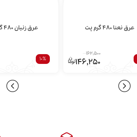
عرق نعنا 480 گرم پت
عرق زنیان 480 گرم پت
162,500
10%
146,250