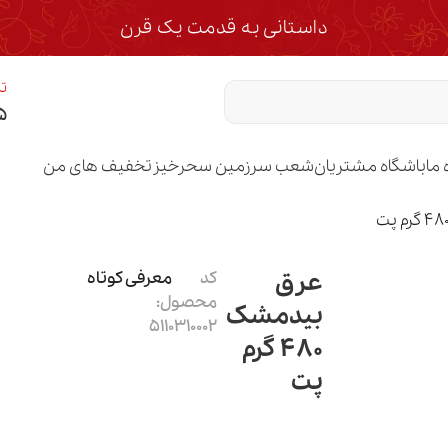
داستانی به قدمت یک قرن
تم
۵
 ما
باشگاه مشتریان
شعب سرزمین سحرخیز
تخفیف های من
عرق
کد
معرفی کوتاه
محصول:
بیدمشک
5110310002
480 گرم
پت