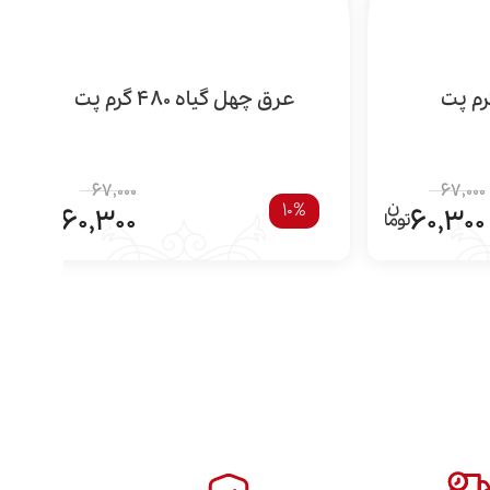
عرق چهل گیاه 480 گرم پت
67,000
67,000
10%
60,300
60,300