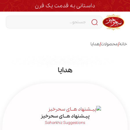
داستانی به قدمت یک قرن
/
/
خانه
محصولات
هدایا
هدایا
پیــشنهاد هـــای سحرخیز
Saharkhiz Suggestions