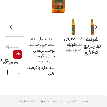
شربت
کد
معرفی
شربت بهارنارنج
محصول:
کوتاه
سحرخیز، مناسب
بهارنارنج
340,000
5100610004
نوشیدنی‌های
650 گرم
10%
خنک و گرم، با
306,000
بسته‌بندی
استاندارد و کیفیت
-
عالی
توضیحات تکمیلی
مشخصات محصول
نظرات کاربران