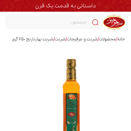
داستانی به قدمت یک قرن
/
/
/
/
خانه
محصولات
شربت و عرقیجات
شربت
شربت بهارنارنج 650 گرم