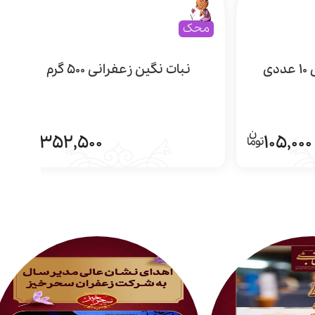
محک
ی
نبات نگین زعفرانی 500 گرم
352,500
105,000