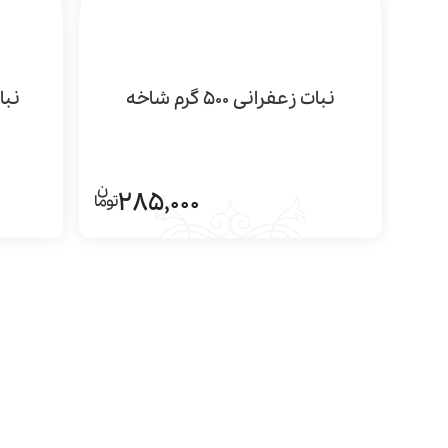
نبات زعفرانی 500 گرم شاخه
نبات
285,000