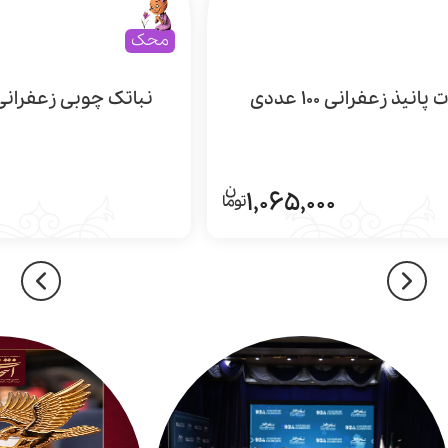
محک
 پانیذ زعفرانی 100 عددی
نباتک چوبی زعفرانی 10 عدد
1,065,000