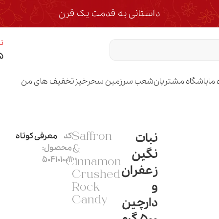
داستانی به قدمت یک قرن
تم
۵
 ما
باشگاه مشتریان
شعب سرزمین سحرخیز
تخفیف های من
نبات
کد
معرفی کوتاه
Saffron
محصول:
&
نگین
5041010011
Cinnamon
زعفران
Crushed
و
Rock
دارچین
Candy