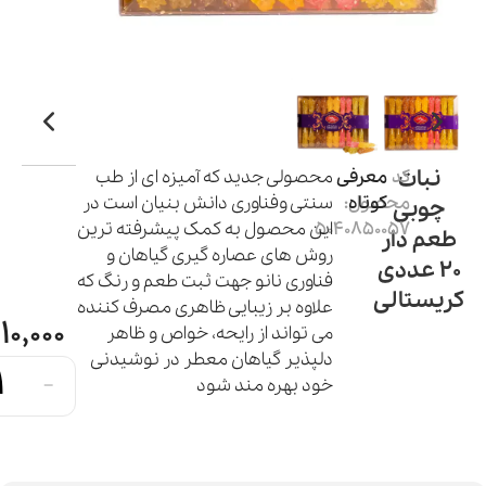
نبات
کد
معرفی
محصولی جدید که آمیزه ای از طب
کوتاه
محصول:
سنتی وفناوری دانش بنیان است در
چوبی
5040850057
این محصول به کمک پیشرفته ترین
طعم دار
روش های عصاره گیری گیاهان و
20 عددی
فناوری نانو جهت ثبت طعم و رنگ که
کریستالی
علاوه بر زیبایی ظاهری مصرف کننده
10,000
می تواند از رایحه، خواص و ظاهر
دلپذیر گیاهان معطر در نوشیدنی
-
خود بهره مند شود