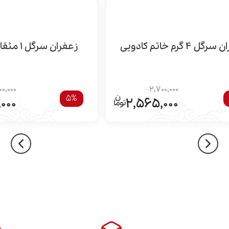
ل 4 گرم خاتم کادویی
زعفران سرگل 1 مثقال کادویی
00,000
2,700,000
5%
000
2,565,000