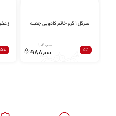
سرگل 1 گرم خاتم کادویی جعبه
زعفران سرگ
1,040,000
5%
5%
988,000