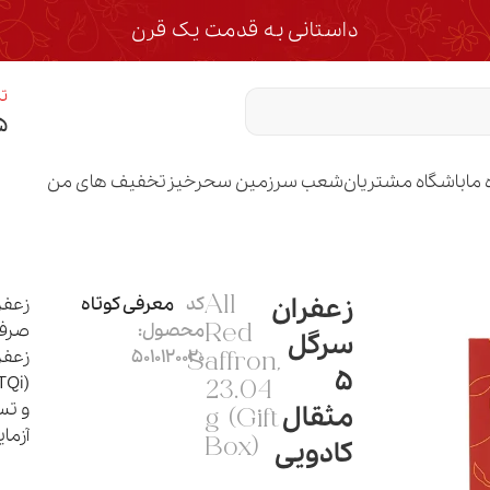
داستانی به قدمت یک قرن
تم
۵
 ما
باشگاه مشتریان
شعب سرزمین سحرخیز
تخفیف های من
زعفران
کد
معرفی کوتاه
All
محصول:
صرفه
Red
سرگل
5010120020
زعفر
Saffron,
5
23.04
و تس
مثقال
g (Gift
آزما
کادویی
Box)