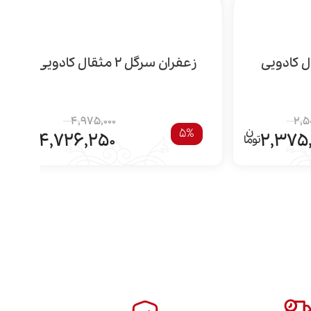
زعفران سرگل 2 مثقال کادویی
4,975,000
2,5
5%
4,726,250
2,375,