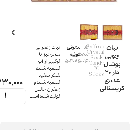
نبات
Saffron
کد
معرفی
نبات زعفرانی
Crystal
محصول:
کوتاه
سحرخیز با
چوبی
Rock
5040850016
ترکیبی از آب
پوشال
Candy,
تصفیه شده،
20
دار 20
Sticks
شکر سفید
عددی
30,000
تصفیه شده و
کریستالی
زعفران خالص
-
تولید شده است.