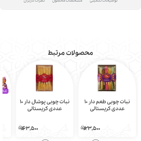
توضیحات تکمیلی
مشخصات محصول
نظرات کاربران
محصولات مرتبط
محک
نبات چوبی طعم دار 10
نبات چوبی پوشال دار 10
عددی کریستالی
عددی کریستالی
163,500
123,500