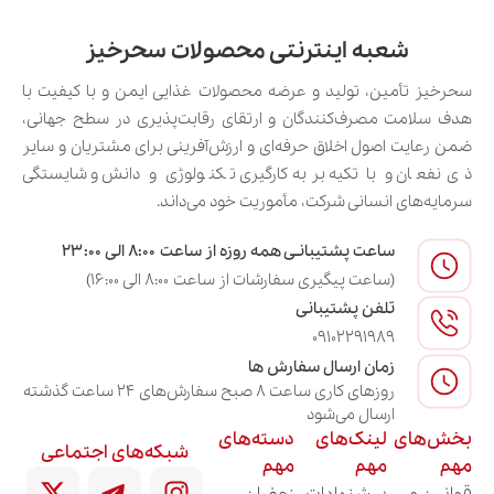
(مثل
سرگل 2 گرم کوپران
)
زعفران
و
اعلا
مناسبتی
شعبه اینترنتی محصولات سحرخیز
کریستالی شیک و ظریف
خریدهای
سحرخیز تأمین، تولید و عرضه محصولات غذایی ایمن و با کیفیت با
اقتصادی و
۱ تا ۳ گرم
(مثل
زعفران سرگل 2 گرم
سازمانی
هدف سلامت مصرف‌کنندگان و ارتقای رقابت‌پذیری در سطح جهانی،
تعداد بالا
زعفران
نارنج
)
و عمومی
ضمن رعایت اصول اخلاق حرفه‌ای و ارزش‌آفرینی برای مشتریان و سایر
ذی‌نفعان و با تکیه بر به‌کارگیری تکنولوژی و دانش و شایستگی
پک زعفران و هل
سرمایه‌های انسانی شرکت، مأموریت خود می‌داند.
ترکیب زعفران و هل یکی از محبوب‌ترین ترکیب‌ها برای
مصارف روزانه و پذیرایی است، چون عطر و طعم این دو
ساعت پشتیبانـی همه روزه از ساعت ۸:۰۰ الی ۲۳:۰۰
(ساعت پیگیری سفارشات از ساعت ۸:۰۰ الی ۱۶:۰۰)
چاشنی کاملاً مکمل یکدیگر هستند. در این پک‌ها معمولاً
تلفن پشتیبانی
در کنار طلای سرخ، دانه‌های هل درجه‌یک قرار می‌گیرد تا
09102291989
یک مجموعه کامل برای دم‌کردن چای و دمنوش باشد.
زمان ارسال سفارش ها
سحرخیز این ترکیب پرطرفدار را در محصولاتی مانند
روزهای کاری ساعت ۸ صبح سفارش‌های ۲۴ ساعت گذشته
«
زعفران نگین 3 گرم ترنج
» عرضه کرده است.
ارسال می‌شود
بخش‌های
لینک‌های
دسته‌های
شبکه‌های اجتماعی
مهم
مهم
مهم