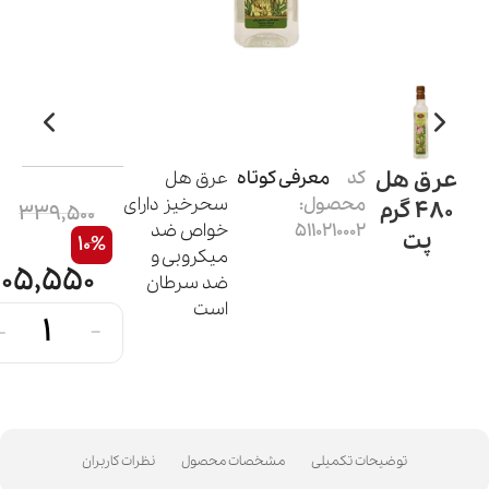
عرق هل
کد
معرفی کوتاه
عرق هل
محصول:
سحرخیز دارای
480 گرم
339,500
5110210002
خواص ضد
پت
10%
میکروبی و
05,550
ضد سرطان
است
+
-
توضیحات تکمیلی
مشخصات محصول
نظرات کاربران