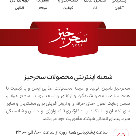
پشتیبانی
تضمین اصالت
بسته بندی با
ارسال به
پرداخت امن
ملایم و
آنلاین
آنلاین
کالا
کیفیت
موقع
چای لاهیجان
طبیعی
مصرف روزانه
اصیل
چای
قوی و
بالا
چای‌خورهای حرفه‌ای
ساچمه‌ای
پررنگ
خوش‌عطر
چای سرگل
متوسط
پذیرایی و مهمانی
و لطیف
متوسط
چای ممتاز
متعادل
مصرف خانگی
شعبه اینترنتی محصولات سحرخیز
رو به بالا
سحرخیز تأمین، تولید و عرضه محصولات غذایی ایمن و با کیفیت با
چای باروتی
کسانی که چای غلیظ
هدف سلامت مصرف‌کنندگان و ارتقای رقابت‌پذیری در سطح جهانی،
تند و قوی
بالا
(کله‌مورچه)
دوست دارند
ضمن رعایت اصول اخلاق حرفه‌ای و ارزش‌آفرینی برای مشتریان و سایر
ذی‌نفعان و با تکیه بر به‌کارگیری تکنولوژی و دانش و شایستگی
چای شکسته
تندتر
سریع‌رنگ
استفاده سریع
سرمایه‌های انسانی شرکت، مأموریت خود می‌داند.
ملایم و
چای قلم
کم
ساعت پشتیبانـی همه روزه از ساعت ۸:۰۰ الی ۲۳:۰۰
چای سنتی