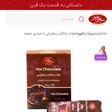
داستانی به قدمت یک قرن
/
/
/
خانه
محصولات
قهوه
هات چاکلت زعفرانی 10 عددی جعبه
محک