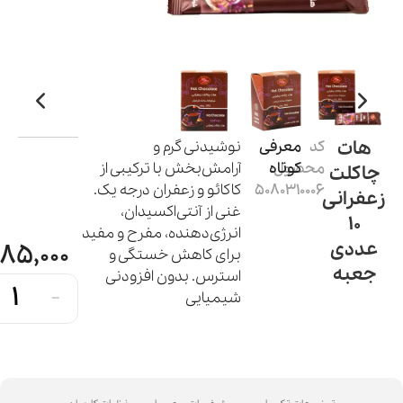
هات
کد
معرفی
نوشیدنی گرم و
محصول:
کوتاه
آرامش‌بخش با ترکیبی از
چاکلت
5080310006
کاکائو و زعفران درجه یک.
زعفرانی
غنی از آنتی‌اکسیدان،
10
انرژی‌دهنده، مفرح و مفید
عددی
85,000
برای کاهش خستگی و
جعبه
استرس. بدون افزودنی
-
شیمیایی