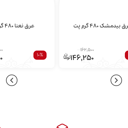
 بیدمشک 480 گرم پت
عرق نعنا 480 گرم پت
00
162,500
10%
0
146,250