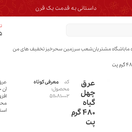
داستانی به قدمت یک قرن
تم
۵
 ما
باشگاه مشتریان
شعب سرزمین سحرخیز
تخفیف های من
عرق
کد
معرفی کوتاه
عرق
محصول:
چهل
5110810002
افزو
گیاه
محص
است
480 گرم
پت