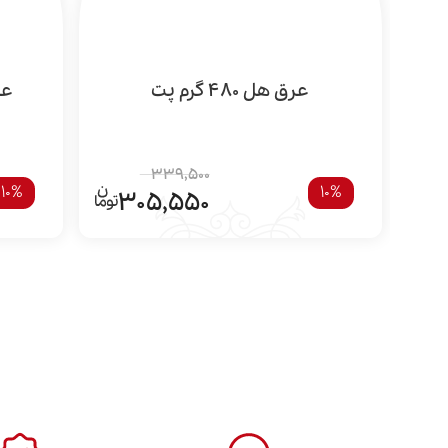
عرق هل 480 گرم پت
عرق
339,500
10%
10%
305,550