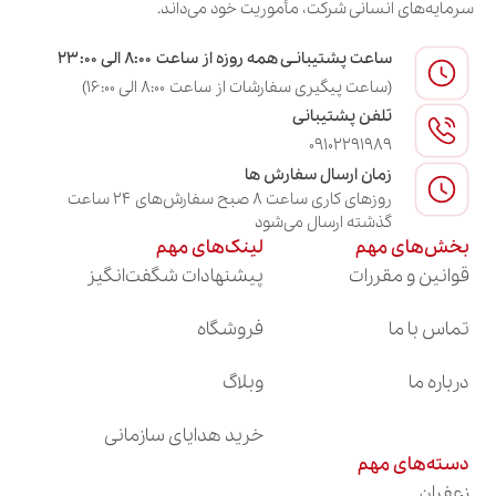
آن، زعفران نگین، سرگل، پوشال و در نهایت زعفران دسته
سرمایه‌های انسانی شرکت، مأموریت خود می‌داند.
قرار دارند. اگرچه قیمت روز این محصولات با توجه به
ساعت پشتیبانـی همه روزه از ساعت ۸:۰۰ الی ۲۳:۰۰
شرایط بازار تغییر می‌کند، اما شناخت تفاوت آن‌ها به انتخاب
(ساعت پیگیری سفارشات از ساعت ۸:۰۰ الی ۱۶:۰۰)
گزینه مناسب با بودجه و نیاز شما کمک می‌کند.
تلفن پشتیبانی
09102291989
نوع
جایگاه
ویژگی شاخص
مناسب برای
زمان ارسال سفارش ها
زعفران
قیمتی
روزهای کاری ساعت ۸ صبح سفارش‌های ۲۴ ساعت
گذشته ارسال می‌شود
صادرات، برندهای
کلاله‌های درشت،
بخش‌های مهم
لینک‌های مهم
سوپر
بسیار
لوکس و
کاملاً قرمز و
قوانین و مقررات
پیشنهادات شگفت‌انگیز
نگین
بالا
فروشگاه‌های
یکدست
تخصصی
تماس با ما
فروشگاه
ظاهر درشت،
عمده‌فروشی،
درباره ما
وبلاگ
نگین
بالا
رنگ‌دهی و عطر
فروشگاه‌ها و
عالی
پخش‌کنندگان
خرید هدایای سازمانی
دسته‌های مهم
کلاله‌های قرمز
مصارف خانگی،
متوسط
زعفران