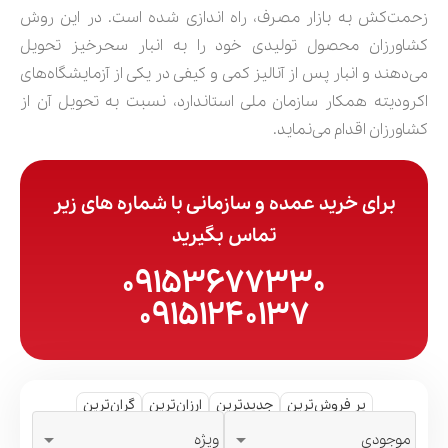
زحمت‌کش به بازار مصرف، راه اندازی شده است. در این روش
کشاورزان محصول تولیدی خود را به انبار سحرخیز تحویل
می‌دهند و انبار پس از آنالیز کمی و کیفی در یکی از آزمایشگاه‌های
اکرودیته همکار سازمان ملی استاندارد، نسبت به تحویل آن از
کشاورزان اقدام می‌نماید.
برای خرید عمده و سازمانی با شماره های زیر
تماس بگیرید
09153677330
09151240137
پر فروش‌ترین
جدیدترین
ارزان‌ترین
گران‌ترین


موجودی
ویژه