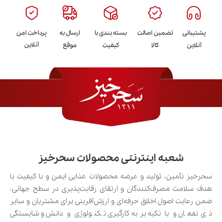
پشتیبانی
تضمین اصالت
بسته بندی با
ارسال به
پرداخت امن
آنلاین
آنلاین
کالا
کیفیت
موقع
قیمت هر کیلو زعفران عمده بر اساس نوع
زعفران
شعبه اینترنتی محصولات سحرخیز
قیمت هر کیلو زعفران به نوع محصول، کیفیت کلاله،
سحرخیز تأمین، تولید و عرضه محصولات غذایی ایمن و با کیفیت با
میزان خلوص و کاربرد آن بستگی دارد. به‌طور کلی، زعفران
هدف سلامت مصرف‌کنندگان و ارتقای رقابت‌پذیری در سطح جهانی،
سوپر نگین به دلیل ظاهر درشت، کلاله‌های کاملاً قرمز و
ضمن رعایت اصول اخلاق حرفه‌ای و ارزش‌آفرینی برای مشتریان و سایر
کیفیت ممتاز، در بالاترین رده قیمتی قرار می‌گیرد. پس از
ذی‌نفعان و با تکیه بر به‌کارگیری تکنولوژی و دانش و شایستگی