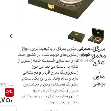
سرگل
کد
معرفی
زعفران سرگل از باکیفیت‌ترین انواع
کوتاه
محصول:
زعفران‌های تولید شده در کشور است
مخمل
5010110256
که از جداسازی قسمت خامه زعفران از
5 گرم
کلاله به دست می‌آید. این نوع
با
زعفران‌رنگ سرخ قرمز و درخشانی
هاون
دارد و تمام رشته‌های آن یک‌دست و
برنجی
یک‌رنگ هستند؛ ازاین‌رو بیشترین
725,000
میزان رنگ‌دهی را دارد و جزو
5%
زعفران‌های صادراتی و مرغوب کشور
,750
محسوب می‌شود.