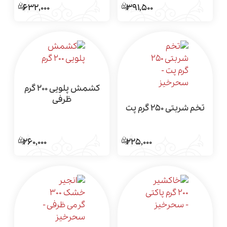
391,500
632,000
کشمش پلویی 200 گرم
ظرفی
تخم شربتی 250 گرم پت
225,000
260,000