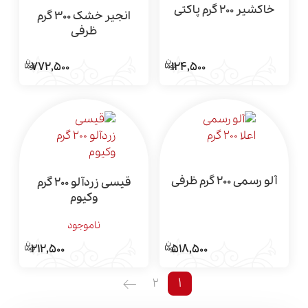
خاکشیر 200 گرم پاکتی
انجیر خشک 300 گرم
ظرفی
124,500
772,500
آلو رسمی 200 گرم ظرفی
قیسی زردآلو 200 گرم
وکیوم
ناموجود
518,500
212,500
1
2