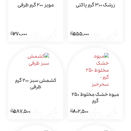
زرشک 300 گرم پاکتی
مویز 200 گرم ظرفی
270,000
555,000
کشمش سبز 200 گرم
ظرفی
میوه خشک مخلوط 250
گرم
587,500
802,500