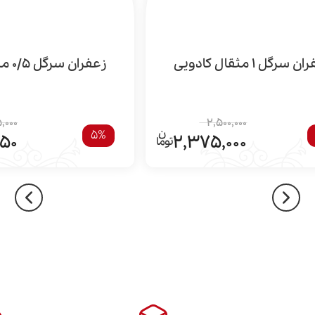
 سرگل 1 مثقال کادویی
زعفران سرگل 0/5 مثقال کاور
,000
2,500,000
5%
750
2,375,000