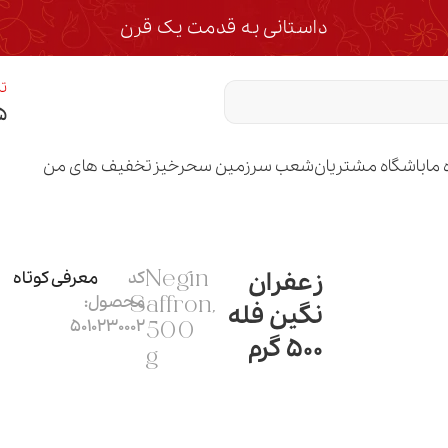
داستانی به قدمت یک قرن
تم
۵
 ما
باشگاه مشتریان
شعب سرزمین سحرخیز
تخفیف های من
زعفران
کد
معرفی کوتاه
Negin
محصول:
Saffron,
نگین فله
5010230002
500
500 گرم
g