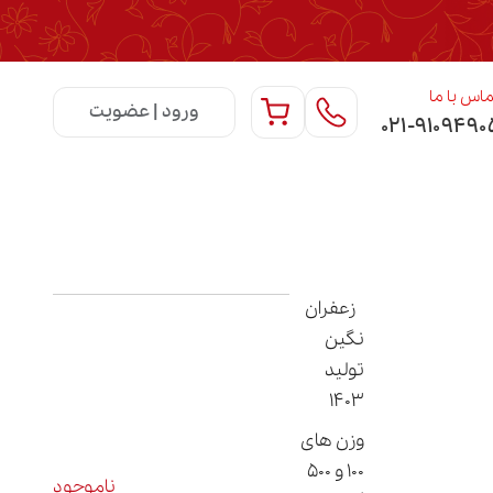
اس با ما
ورود | عضویت
۰۲۱-۹۱۰۹۴۹۰
زعفران
نگین
تولید
1403
وزن های
100 و 500
ناموجود