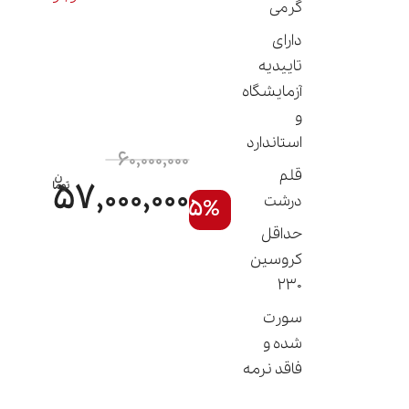
گرمی
دارای
تاییدیه
آزمایشگاه
و
استاندارد
60,000,000
قلم
57,000,000
درشت
5%
حداقل
کروسین
230
سورت
شده و
فاقد نرمه