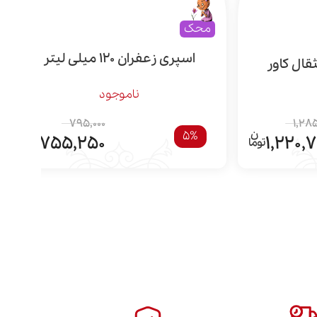
محک
اسپری زعفران 120 میلی لیتر
ناموجود
795,000
1,285
5%
755,250
1,220,