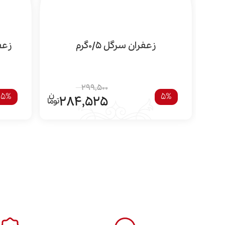
زعفران سرگل 0/5گرم
زعفران
299,500
5%
5%
284,525