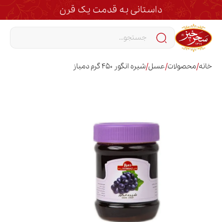
داستانی به قدمت یک قرن
/
/
/
خانه
محصولات
عسل
شیره انگور 450 گرم دمباز