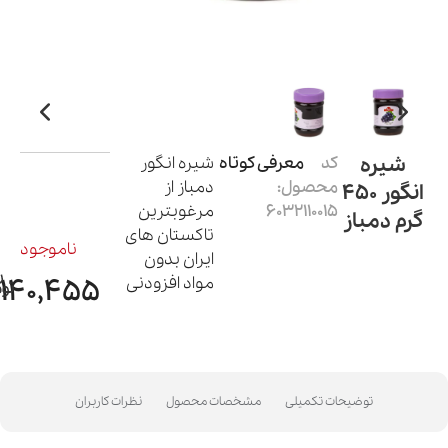
شیره
کد
معرفی کوتاه
شیره انگور
محصول:
دمباز از
انگور 450
6032110015
مرغوبترین
گرم دمباز
تاکستان های
ناموجود
ایران بدون
مواد افزودنی
140,455
توضیحات تکمیلی
مشخصات محصول
نظرات کاربران