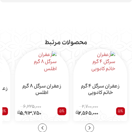
محصولات مرتبط
زعفران سرگل 4 گرم
زعفران سرگل 8 گرم
زعفران
خاتم کادویی
اطلس
6,225,000
2,700,000
5%
5%
5%
5,913,750
2,565,000