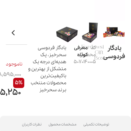
یادگار
کد
Ferdowsi
معرفی
یادگار فردوسی
Gift
محصول:
کوتاه
سحرخیز، پک
فردوسی
Box
5070140005
هدیه‌ای درجه یک
ناموجود
متشکل از بهترین و
8,595,000
باکیفیت‌ترین
5%
محصولات منتخب
برند سحرخیز
65,250
توضیحات تکمیلی
مشخصات محصول
نظرات کاربران