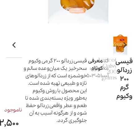
قیسی
کد
Apricot
معرفی
قیسی زردآلو 200 گرمی وکیوم
Qaisy
کوتاه
محصول:
سحرخیز یک میان‌وعده سالم و
زردآلو
200
5030510001
خوشمزه است که از زردآلوهای
200
grams
تازه و طبیعی تهیه شده است.
گرم
این محصول با روش وکیوم
وکیوم
به‌طور ویژه بسته‌بندی شده تا
طعم و عطر واقعی زردآلو حفظ
ناموجود
شود و از هرگونه آسیب به آن
جلوگیری گردد.
2,500