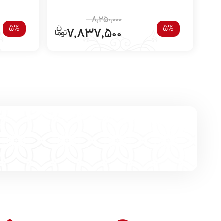
8,250,000
5%
5%
7,837,500