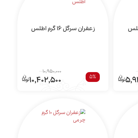
زعفران سرگل 16 گرم اطلس
10,950,000
5%
10,402,500
5,9