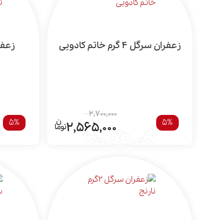
زعفران سرگل 4 گرم خاتم کادویی
زعفران 
2,700,000
5%
5%
2,565,000