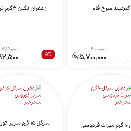
گنجینه سرخ فام
زعفران نگین 3گرم ترنج
3,150,000
6,000,000
5%
92,500
5,700,000
سرگل 15 گرم سریر کوروش
ردوسی