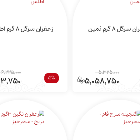
سرگل 8 گرم ثمین
زعفران سرگل 8 گرم اطلس
6,225,000
5,325,000
5%
13,750
5,058,750