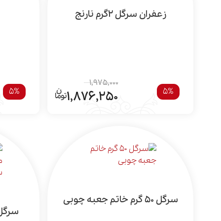
زعفران سرگل 2گرم نارنج
1,975,000
5%
5%
1,876,250
سرگل 50 گرم خاتم جعبه چوبی
سرگل 10 گرم میراث ف