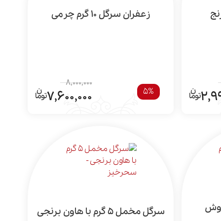
زعفران سرگل 10 گرم چرمی
8,000,000
5%
7,600,000
2,9
سرگل مخمل 5 گرم با هاون برنجی