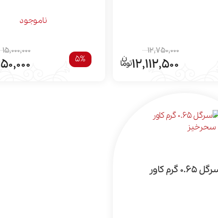
ناموجود
15,000,000
12,750,000
5%
250,000
12,112,500
ل 0.65 گرم کاور