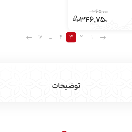
365,000
346,750
3
17
…
4
2
1
توضیحات
مشاهده بیشتر