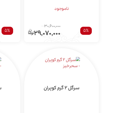
ناموجود
30,600,000
5%
5%
29,070,000
سرگل 2 گرم کوپران
سرگ