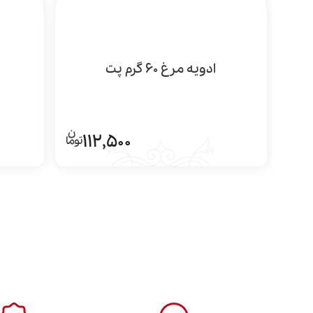
ادویه مرغ 60 گرم پت
112,500