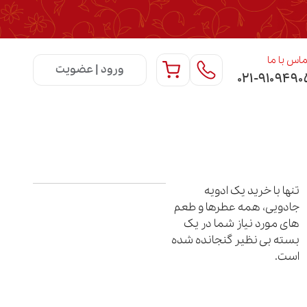
اس با ما
ورود | عضویت
۰۲۱-۹۱۰۹۴۹۰
تنها ﺑﺎ ﺧﺮﯾﺪ ﯾﮏ ادوﯾﻪ
ﺟﺎدوﯾﯽ، ﻫﻤﻪ ﻋﻄﺮﻫﺎ و ﻃﻌﻢ
ﻫﺎی ﻣﻮرد ﻧﯿﺎز ﺷﻤﺎ در ﯾﮏ
ﺑﺴﺘﻪ ﺑﯽ ﻧﻈﯿﺮ ﮔﻨﺠﺎﻧﺪه ﺷﺪه
اﺳﺖ.