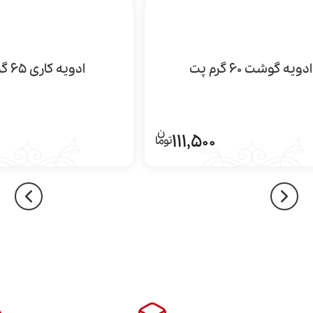
ادویه گوشت 60 گرم پت
ادویه کاری 65 گرم پت
111,500