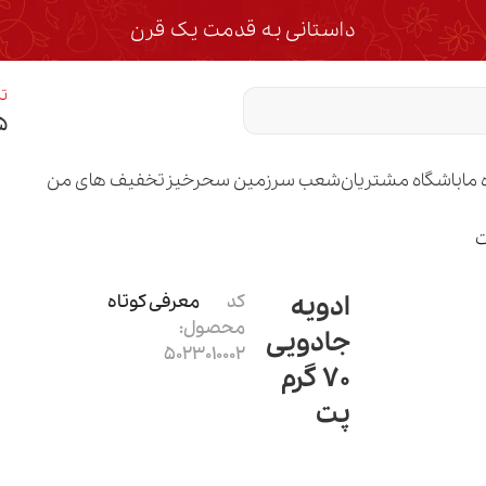
داستانی به قدمت یک قرن
تم
۵
 ما
باشگاه مشتریان
شعب سرزمین سحرخیز
تخفیف های من
ادویه
کد
معرفی کوتاه
محصول:
جادویی
5023010002
70 گرم
پت