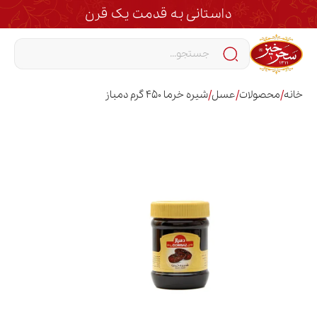
داستانی به قدمت یک قرن
/
/
/
خانه
محصولات
عسل
شیره خرما 450 گرم دمباز