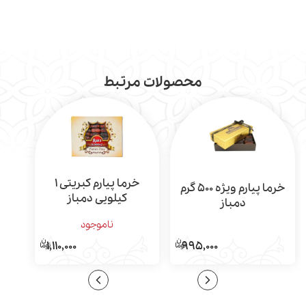
محصولات مرتبط
خرما پیارم کبریتی 1
خرما پیارم ویژه 500 گرم
کیلویی دمباز
دمباز
ناموجود
1,110,000
995,000