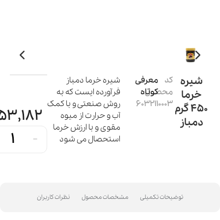
شیره
کد
معرفی
شیره خرما دمباز
محصول:
کوتاه
فرآورده ایست که به
خرما
6032110003
روش صنعتی و با کمک
450 گرم
153,182
آب و حرارت از میوه
دمباز
مقوی و با ارزش خرما
-
استحصال می شود
توضیحات تکمیلی
مشخصات محصول
نظرات کاربران