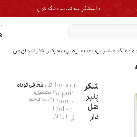
داستانی به قدمت یک قرن
تم
۵
 ما
باشگاه مشتریان
شعب سرزمین سحرخیز
تخفیف های من
ر
شکر
کد
معرفی کوتاه
ش
Cardamom
محصول:
ط
Sugar
پنیر
5040310005
ت
Candy
هل
س
Cube,
ش
دار
300 g
ف