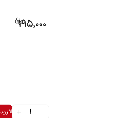
195,000
+
-
افزود