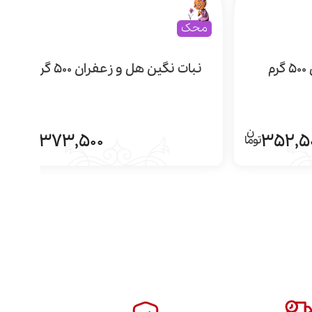
محک
م
نبات نگین هل و زعفران 500 گرم
373,500
352,5