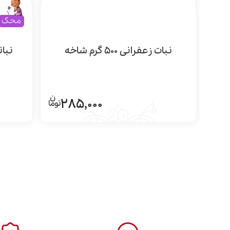
محک
نبات زعفرانی 500 گرم شاخه
نبات
285,000