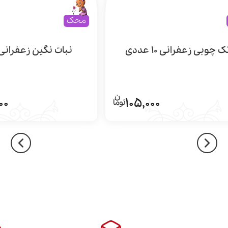
محک
ک چوبی زعفرانی 10 عددی
نبات نگین زعفرانی 500 گر
00
105,000