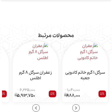
محصولات مرتبط
سرگل 1 گرم خاتم کادویی
زعفران سرگل 8 گرم
جعبه
اطلس
6,225,000
1,040,000
5%
5%
5%
5,913,750
988,000