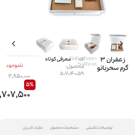
زعفران 3
کد
Saharbano
معرفی کوتاه
Saffron
ناموجود
محصول:
گرم سحربانو
5070140059
2,850,000
5%
,707,500
توضیحات تکمیلی
مشخصات محصول
نظرات کاربران