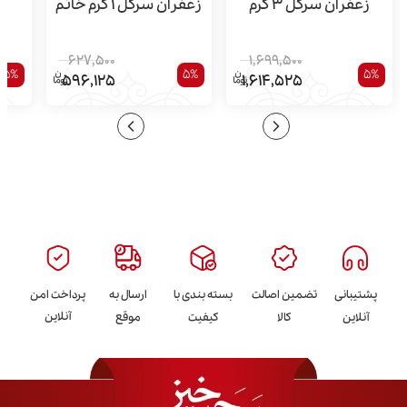
زعفران سرگل 3 گرم
زعفران سرگل 1 گرم خاتم
627,500
1,699,500
5%
5%
5%
596,125
1,614,525
پشتیبانی
تضمین اصالت
بسته بندی با
ارسال به
پرداخت امن
آنلاین
آنلاین
کالا
کیفیت
موقع