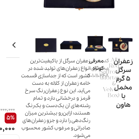
زعفران
All
کد
معرفی
زعفران سرگل از باکیفیت‌ترین
Red
کوتاه
محصول:
انواع زعفران‌های تولید شده در
سرگل
Saffron,
5010110248
کشور است که از جداسازی قسمت
5 گرم
(Mortar
خامه زعفران از کلاله به دست
&
مخمل
Velvet
می‌آید. این نوع زعفران‌رنگ سرخ
با
Box)
قرمز و درخشانی دارد و تمام
هاون
رشته‌های آن یک‌دست و یک‌رنگ
000,000
هستند؛ ازاین‌رو بیشترین میزان
5%
رنگ‌دهی را دارد و جزو زعفران‌های
,000
صادراتی و مرغوب کشور محسوب
می‌شود.