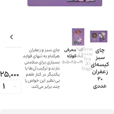
چای
کد
Saffron
معرفی
چای سبز و زعفران
Green
محصول:
کوتاه
هرکدام به تنهای فواید
سبز
Tea,
5050850019
بسیاری برای سلامتی
کیسه‌ای
20
دارند و ترکیب آن‌ها با
Bags
زعفران
25,000
یکدیگر در کنار طعم
20
بی نظیر این خواص را
-
عددی
چند برابر می‌کند.