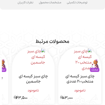
توضیحات تکمیلی
مشخصات محصول
نظرات کاربران
محصولات مرتبط
محک
محک
چای سبز کیسه ای
چای سبز کیسه ای
چا
منتخب 20 عددی
جاسمین
ناموجود
ناموجود
43,500
103,000