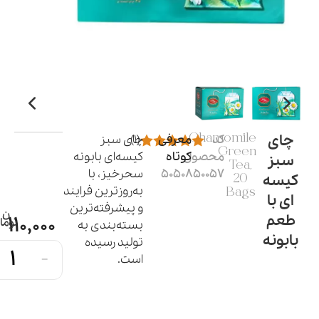
چای
کد
Chamomile
معرفی
(1)
چای سبز
Green
محصول:
کوتاه
کیسه‌ای بابونه
سبز
Tea,
5050850057
سحرخیز، با
کیسه
20
به‌روز‌ترین فرایند
Bags
ای با
و پیشرفته‌ترین
طعم
110,000
بسته‌بندی به
بابونه
تولید رسیده
-
است.