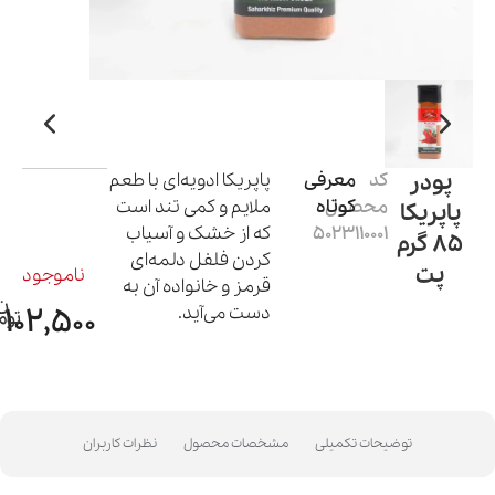
پودر
کد
معرفی
پاپریکا ادویه‌ای با طعم
محصول:
کوتاه
ملایم و کمی تند است
پاپریکا
5023110001
که از خشک و آسیاب
85 گرم
کردن فلفل دلمه‌ای
پت
ناموجود
قرمز و خانواده آن به
دست می‌آید.
102,500
توضیحات تکمیلی
مشخصات محصول
نظرات کاربران