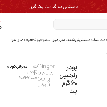
داستانی به قدمت یک قرن
تم
۵
 ما
باشگاه مشتریان
شعب سرزمین سحرخیز
تخفیف های من
پودر
کد
معرفی کوتاه
Ginger
محصول:
Powder,
زنجبیل
5022710008
60 g
60 گرم
(Pet)
پت