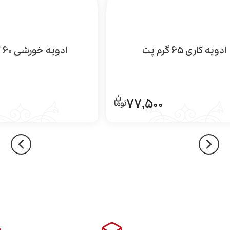
ادویه کاری 65 گرم پت
ادویه خورشی 60 گرم پت
77,500