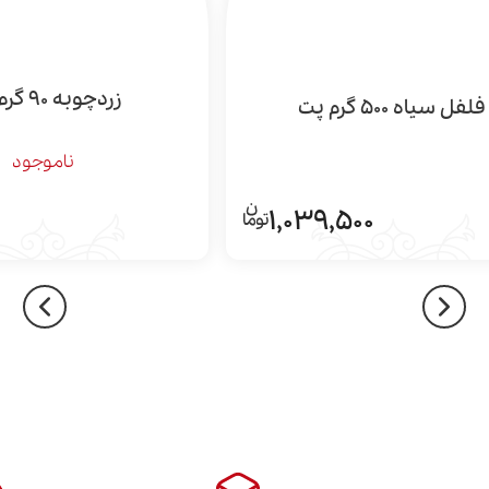
زردچوبه 90 گرم پت
فلفل سیاه 500 گرم پت
ناموجود
1,039,500