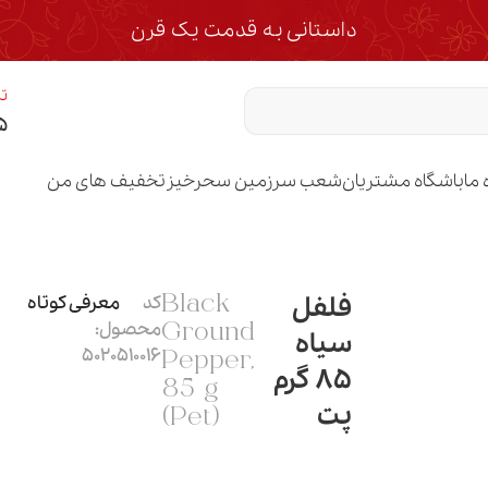
داستانی به قدمت یک قرن
تم
۵
 ما
باشگاه مشتریان
شعب سرزمین سحرخیز
تخفیف های من
فلفل
کد
معرفی کوتاه
Black
محصول:
Ground
سیاه
5020510016
Pepper,
85 گرم
85 g
پت
(Pet)