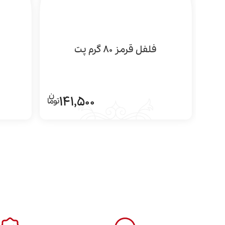
فلفل قرمز 80 گرم پت
141,500