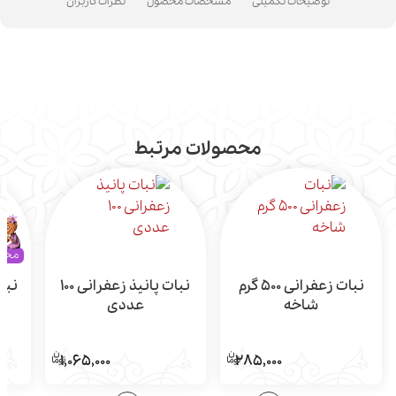
توضیحات تکمیلی
مشخصات محصول
نظرات کاربران
محصولات مرتبط
محک
نبات زعفرانی 500 گرم
نبات پانیذ زعفرانی 100
شاخه
عددی
1,065,000
285,000