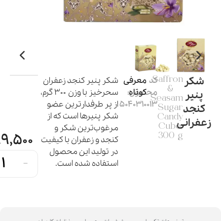
شکر
Saffron
کد
معرفی
شکر پنیر کنجد زعفران
&
کوتاه
محصول:
سحرخیز با وزن ۳۰۰ گرم،‌
پنیر
Seasam
5040310013
از پر طرفدارترین عضو
کنجد
Sugar
شکر پنیر‌ها است که از
Candy
زعفرانی
Cube,
مرغوب‌ترین شکر و
89,500
300 g
کنجد و زعفران با کیفیت
در تولید این محصول
-
استفاده شده است.