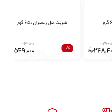
شربت هل زعفران 650 گرم
610,000
276,0
10%
549,000
248,4