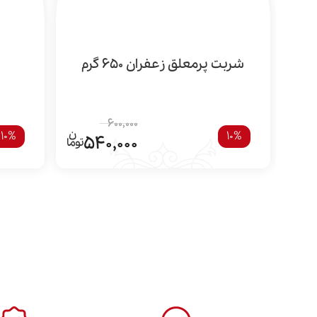
شربت پرمعلق زعفران 650 گرم
600,000
10%
10%
540,000