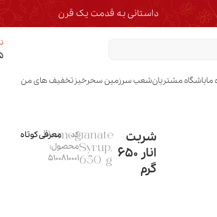
داستانی به قدمت یک قرن
تم
۵
 ما
باشگاه مشتریان
شعب سرزمین سحرخیز
تخفیف های من
شربت
کد
معرفی کوتاه
Pomegranate
محصول:
Syrup,
انار 650
5100810001
650 g
گرم