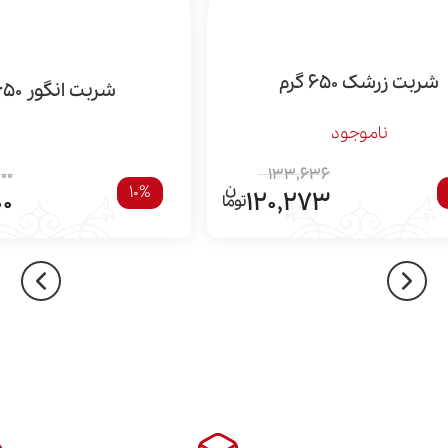
شربت زرشک 650 گرم
شربت انگور 650 گرم
ناموجود
00
133,636
10%
00
120,273