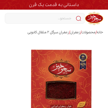
داستانی به قدمت یک قرن
/
/
/
خانه
محصولات
زعفران
زعفران سرگل 2 مثقال کادویی