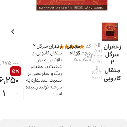
زعفران
All
کد
معرفی
(1)
زعفران سرگل ۲
Red
محصول:
کوتاه
مثقال کادویی، با
سرگل
Saffron,
5010120011
بالاترین میزان
2
9.216
,975,000
کیفیت در مقیاس
g
مثقال
5%
(Gift
رنگ و عطر‌دهی در
کادویی
6,250
Box)
نسبت استاندارد به
مرحله تولید رسیده
-
است.