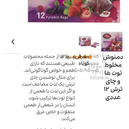
دمنوش
کد
Berries
معرفی
(2)
میو‌ه ها از جمله محصولات
&
محصول:
کوتاه
طبیعی هستند که دارای
مخلوط
Hibiscus
5050950005
طعم و خواص گوناگونی‌اند.
توت ها
Herbal
برای مثال نوشیدنِ چای
Infusion
و چای
ترش یک لذتِ مضاعف است
ترش 12
و اگر این لذت با طعمی از
عددی
انواع توت‌ها ترکیب شود،
انسان را در شعفی از طعمی
متفاوت و خاص غرق
می‌کند.