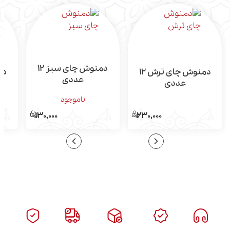
دمنوش چای سبز 12
دمنوش چای ترش 12
عددی
عددی
ناموجود
130,000
230,000