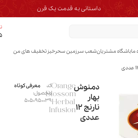
داستانی به قدمت یک قرن
تم
۵
 ما
باشگاه مشتریان
شعب سرزمین سحرخیز
تخفیف های من
دمنوش
کد
معرفی کوتاه
Orange
محصول:
Blossom
بهار
5050950039
Herbal
نارنج 12
Infusion
عددی