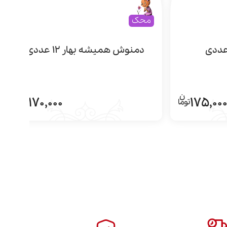
محک
دمنوش همیشه بهار 12 عددی
170,000
175,00