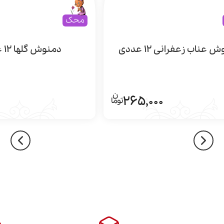
محک
 عناب زعفرانی 12 عددی
دمنوش گلها 12 عددی
0
265,000