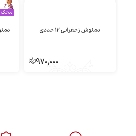
محک
دمنوش زعفرانی 12 عددی
دمنوش
970,000