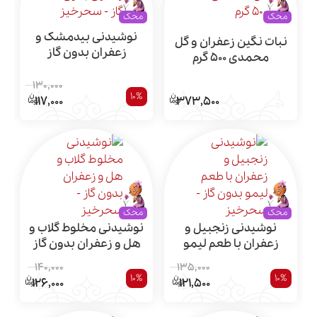
محک
محک
نوشیدنی بیدمشک و
نبات نگین زعفران و گل
زعفران بدون گاز
محمدی 500 گرم
130,000
10%
117,000
373,500
محک
محک
نوشیدنی زنجبیل و
نوشیدنی مخلوط گلاب و
زعفران با طعم لیمو
هل و زعفران بدون گاز
بدون گاز
140,000
135,000
10%
10%
126,000
121,500