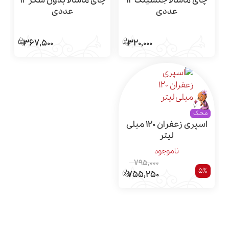
چای ماسالا جنسینگ 12
چای ماسالا بدون شکر 12
عددی
عددی
367,500
320,000
محک
اسپری زعفران 120 میلی
لیتر
ناموجود
795,000
5%
755,250