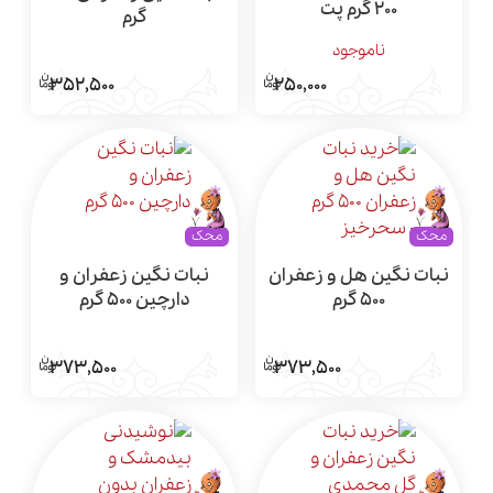
200 گرم پت
گرم
ناموجود
352,500
250,000
محک
محک
نبات نگین هل و زعفران
نبات نگین زعفران و
500 گرم
دارچین 500 گرم
373,500
373,500