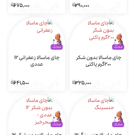
675,000
290,000
محک
محک
چای ماسالا بدون شکر
چای ماسالا زعفرانی 12
200گرم پاکتی
عددی
641,500
325,000
محک
محک