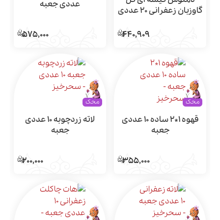
عددی جعبه
گاوزبان زعفرانی 20 عددی
قوطی
575,000
440,909
محک
محک
قهوه 1*2 ساده 10 عددی
لاته زردچوبه 10 عددی
جعبه
جعبه
200,000
355,000