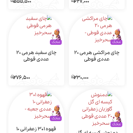
555,500
627,000
محک
محک
چای مراکشی هرمی 20
چای سفید هرمی 20
عددی قوطی
عددی قوطی
276,500
230,000
محک
محک
قهوه 1*3 زعفرانی 10
دمنوش کیسه ای گل