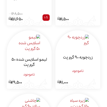
168,500
10%
151,650
111,500
زردچوبه 90 گرم پت
لیمو اسلایس شده 50
گرم پت
ناموجود
ناموجود
91,000
79,500