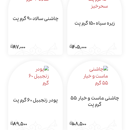
چاشنی سالاد 90 گرم پت
زیره سیاه 150 گرم پت
97,000
405,000
چاشنی ماست و خیار 55
پودر زنجبیل 60 گرم پت
گرم پت
89,500
108,500