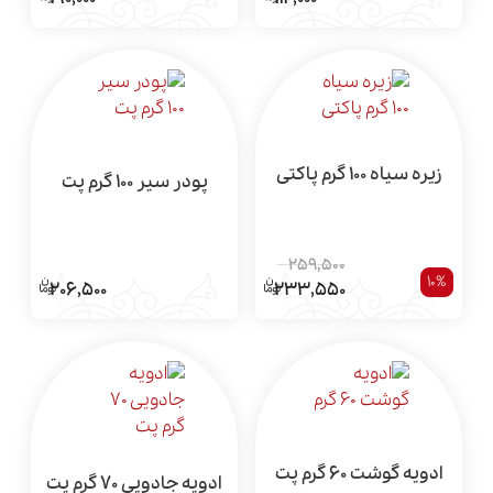
زیره سیاه 100 گرم پاکتی
پودر سیر 100 گرم پت
259,500
10%
206,500
233,550
ادویه گوشت 60 گرم پت
ادویه جادویی 70 گرم پت