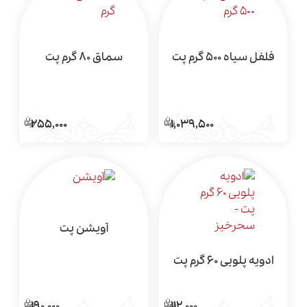
فلفل سیاه 500 گرم پت
سماق 80 گرم پت
255,000
1,039,500
آویشن پت
ادویه پلویی 60 گرم پت
112,000
190,000