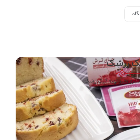
اه
یک زرشک
شپزی
/
طرز تهیه کیک زرشک