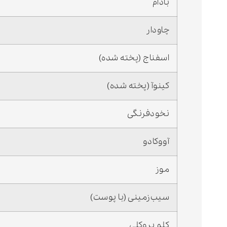
بادام
چاودار
اسفناج (پخته شده)
کینوآ (پخته شده)
نخودفرنگی
آووکادو
موز
سیب‌زمینی (با پوست)
کلم بروکلی