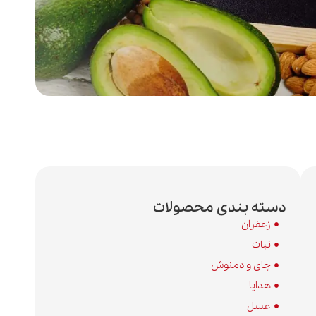
دسته بندی محصولات
زعفران
نبات
چای و دمنوش
هدایا
عسل