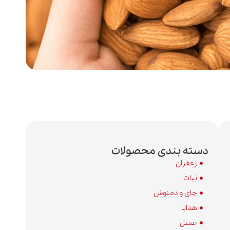
دسته بندی محصولات
زعفران
نبات
چای و دمنوش
هدایا
عسل