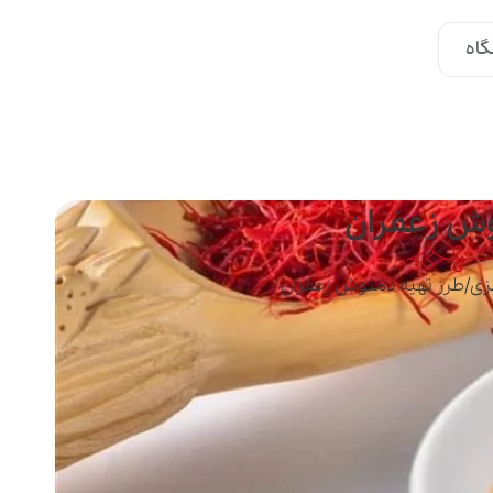
اه
وش زعفران
زی
/
طرز تهیه دمنوش زعفران