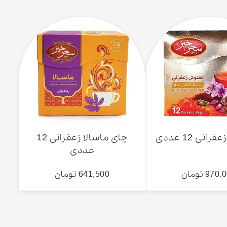
نی 12 عددی
چای ماسالا زعفرانی 12
عددی
970 تومان
641,500 تومان