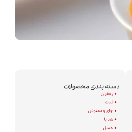
دسته بندی محصولات
زعفران
نبات
چای و دمنوش
هدایا
عسل