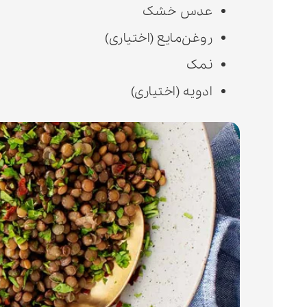
عدس خشک
روغن‌مایع (اختیاری)
نمک
ادویه (اختیاری)