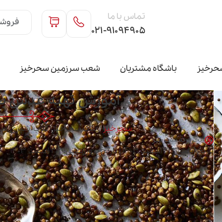
تماس با ما
فروشگ
۰۲۱-۹۱۰۹۴۹۰۵
حرخیز
باشگاه مشتریان
شعب سرزمین سحرخیز
آموزش تهیه عدس برش
سحرخیز
/
بلاگ سحرخیز
/
کتاب آشپزی
/
آم
تحریریه سحرخیز
تاریخ انتشار: ۲۱ اسفند ۱۴۰۳ | تاریخ بروزرسانی: ۲۳ اسفند ۱۴۰۳