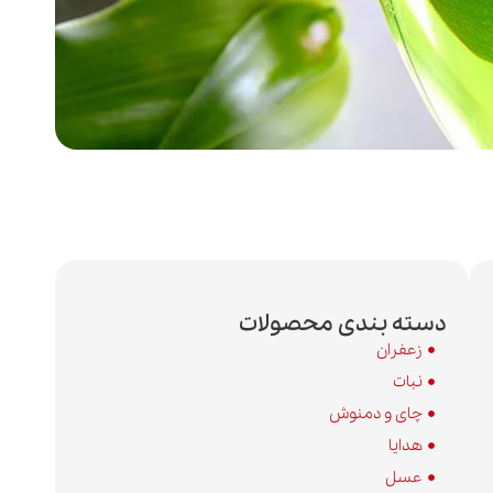
دسته بندی محصولات
زعفران
نبات
چای و دمنوش
هدایا
عسل