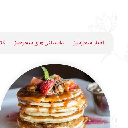
اخبار سحرخیز
دانستنی های سحرخیز
کت