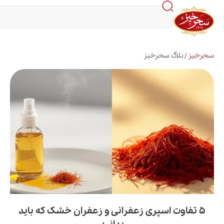
اگ سحرخیز
وت اسپری زعفرانی و زعفران خشک که باید
م