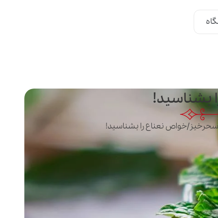
اه
 بشناسید!
سحرخیز
/
خواص نعناع را بشناسید!