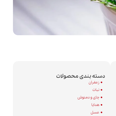
دسته بندی محصولات
زعفران
نبات
چای و دمنوش
هدایا
عسل