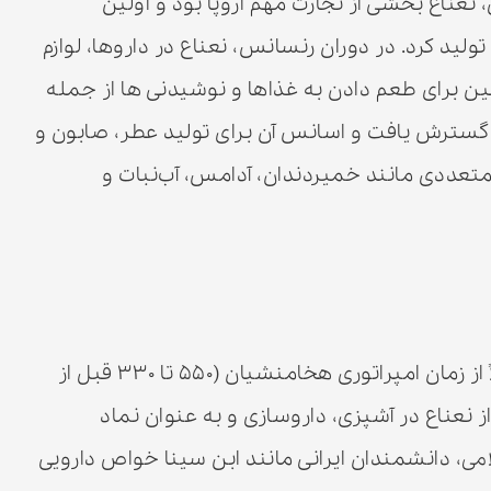
عناع بخشی از تجارت مهم اروپا بود و اولین
ولید کرد. در دوران رنسانس، نعناع در داروها، لوازم
ین برای طعم دادن به غذاها و نوشیدنی ها از جمله
 در قرن ۱۹، کشت نعناع گسترش یافت و اسانس آن برای تولید عطر، صابون و
متعددی مانند خمیردندان، آدامس، آب‌نبات و
نعناع سابقه‌ای طولانی در ایران دارد و احتمالاً از زمان امپراتوری هخامنشیان (۵۵۰ تا ۳۳۰ قبل از
ز نعناع در آشپزی، داروسازی و به عنوان نماد
امی، دانشمندان ایرانی مانند ابن سینا خواص دارویی