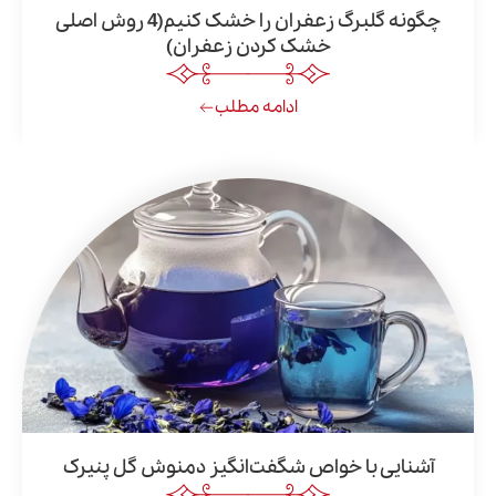
چگونه گلبرگ زعفران را خشک کنیم(4 روش اصلی
خشک کردن زعفران)
ادامه مطلب
یی با خواص شگفت‌انگیز دمنوش گل پنیرک